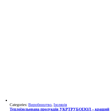
Categories:
Виробництво
,
Ізоляція
Теплоізольована продукція УКРТРУБОІЗОЛ – кращий