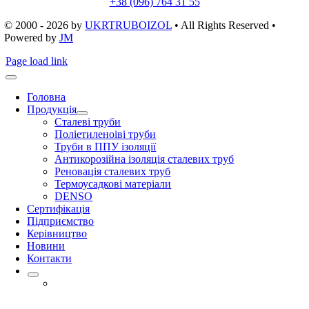
+38 (096) 764 31 55
© 2000 - 2026
by
UKRTRUBOIZOL
• All Rights Reserved •
Powered by
JM
Page load link
Головна
Продукція
Сталеві труби
Поліетиленоіві труби
Труби в ППУ ізоляції
Антикорозійна ізоляція сталевих труб
Реновація сталевих труб
Термоусадкові матеріали
DENSO
Сертифікація
Підприємство
Керівництво
Новини
Контакти