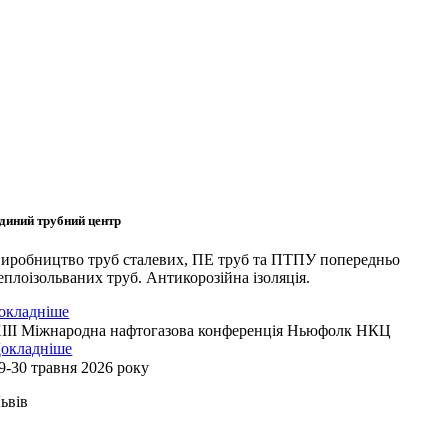
диний трубний центр
иробництво труб сталевих, ПЕ труб та ПТПУ попередньо
еплоізольваних труб. Антикорозійна ізоляція.
окладніше
ІІI Міжнародна нафтогазова конференція Ньюфолк НКЦ
окладніше
9-30 травня 2026 року
ьвів