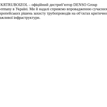
KRTRUBOIZOL – офіційний дистриб’ютор DENSO Group
ermany в Україні. Ми й надалі сприяємо впровадженню сучасни
вропейських рішень захисту трубопроводів на об’єктах критичн
ажливої інфраструктури.