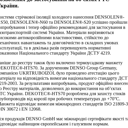
країни.
истеми стрічкової ізоляції холодного нанесення DENSOLEN®-
S50, DENSOLEN®-N60 та DENSOLEN®-S20 успішно пройшли
ипробування і тепер офіційно рекомендовані для застосування в
азотранспортній системі України. Матеріали вирізняються
исокими антикорозійними властивостями, стійкістю до
еханічних навантажень та довговічністю в складних умовах
ксплуатації, та в декілька разів перевищують нормативні
оказники Національного стандарту України ДСТУ 4219.
аніше до реєстру також було включено термоусадкову манжету
EKOTEC®-HTS70. За дорученням DENSO Group Germany,
омпанією UKRTRUBOIZOL було проведено атестацію цього
атеріалу на відповідність вимогам національного стандарту ДС
219-2003. За результатами випробувань, продукт офіційно внесе
о Реєстру матеріалів, дозволених до використання на об’єктах
ТС України. DEKOTEC®-HTS70 розроблена для захисту стиків
рубопроводів від корозії при робочих температурах до +70°C.
анжета відповідає вимогам міжнародних стандартів ISO 21809-3
IN 30672 і EN 12068.
ся продукція DENSO GmbH має міжнародні сертифікати якості т
ідповідає найвищим європейським і галузевим нормам.