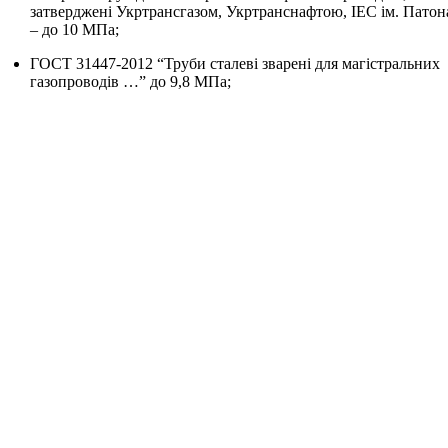
затверджені Укртрансгазом, Укртранснафтою, ІЕС ім. Патон
– до 10 МПа;
ГОСТ 31447-2012 “Труби сталеві зварені для магістральних
газопроводів …” до 9,8 МПа;