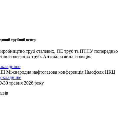
диний трубний центр
иробництво труб сталевих, ПЕ труб та ПТПУ попередньо
еплоізольваних труб. Антикорозійна ізоляція.
окладніше
ІІI Міжнародна нафтогазова конференція Ньюфолк НКЦ
окладніше
9-30 травня 2026 року
ьвів