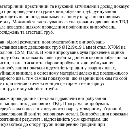
агаторічний практичний та науковий вітчизняний досвід показує
о при проведенні натурних випробувань труб руйнування
роходить не по поздовжньому зварному шву, а по основному
еталу. Можливість застосування експандованих двошовних ТВД
ула доведена шляхом проведення полігонних випробувань,
осліджень та атестації труб.
ак, відомі результати повномасштабних випробувань
кспандованих двошовних труб Ø1219х19,1 мм зі сталі Х70M на
олігоні CSM, Італія. В ході випробувань була проведена оцінка
пору обох поздовжніх швів труби за допомогою випробувань на
игин, згин з тиском та гідровипробування до руйнування.
ипробування показали відсутність тріщин у зварних швах,
уйнація виникла в основному матеріалі далеко від поздовжнього
варного шва, тим самим показуючи, що зварний шов сам по собі
е є критичною точкою концентратором і не погіршує
онструктивну міцність труби.
акож проводились стендові гідравлічні випробування
кспандованих двошовних ТВД. Програма випробувань
ередбачала нанесення штучного надрізу у зварному з’єднанні,
авколошовній зоні та основному металі. Випробування показали
озитивний результат і відповідність усім критеріям, що
исуваються до опору труби поширенню тріщини при