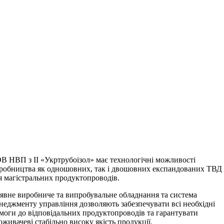
В НВП з ІІ «Укртрубоізол» має технологічні можливості
робництва як одношовних, так і двошовних експандованих ТВД
я магістральних продуктопроводів.
явне виробниче та випробувальне обладнання та система
неджменту управління дозволяють забезпечувати всі необхідні
моги до відповідальних продуктопроводів та гарантувати
оживачеві стабільно високу якість продукції.