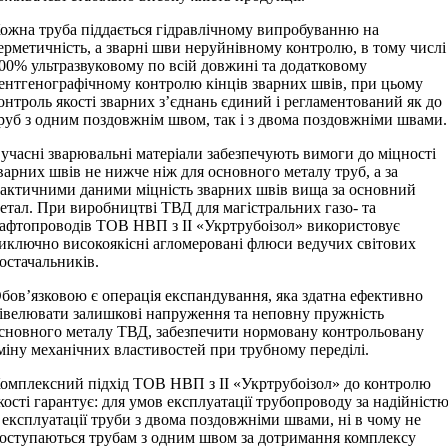
ожна труба піддається гідравлічному випробуванню на
ерметичність, а зварні шви неруйнівному контролю, в тому числі
00% ультразвуковому по всій довжині та додатковому
ентгенографічному контролю кінців зварних швів, при цьому
онтроль якості зварних з’єднань єдиний і регламентований як до
руб з одним поздовжнім швом, так і з двома поздовжніми швами.
учасні зварювальні матеріали забезпечують вимоги до міцності
варних швів не нижче ніж для основного металу труб, а за
актичними даними міцність зварних швів вища за основний
етал. При виробництві ТВД для магістральних газо- та
афтопроводів ТОВ НВП з ІІ «Укртрубоізол» використовує
иключно високоякісні агломеровані флюси ведучих світових
остачальників.
бов’язковою є операція експандування, яка здатна ефективно
івелювати залишкові напруження та неповну пружність
сновного металу ТВД, забезпечити нормовану контрольовану
міну механічних властивостей при трубному переділі.
омплексний підхід ТОВ НВП з ІІ «Укртрубоізол» до контролю
кості гарантує: для умов експлуатації трубопроводу за надійніст
 експлуатації труби з двома поздовжніми швами, ні в чому не
оступаються трубам з одним швом за дотримання комплексу