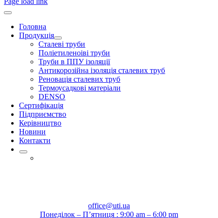
Page load link
Головна
Продукція
Сталеві труби
Поліетиленоіві труби
Труби в ППУ ізоляції
Антикорозійна ізоляція сталевих труб
Реновація сталевих труб
Термоусадкові матеріали
DENSO
Сертифікація
Підприємство
Керівництво
Новини
Контакти
office@uti.ua
Понеділок – П’ятниця : 9:00 am – 6:00 pm