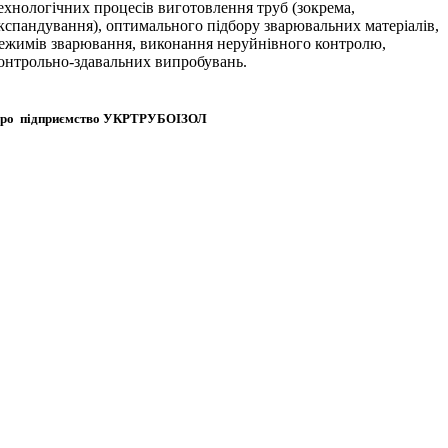
ехнологічних процесів виготовлення труб (зокрема,
кспандування), оптимального підбору зварювальних матеріалів,
ежимів зварювання, виконання неруйнівного контролю,
онтрольно-здавальних випробувань.
ро підприємство
УКРТРУБОІЗОЛ