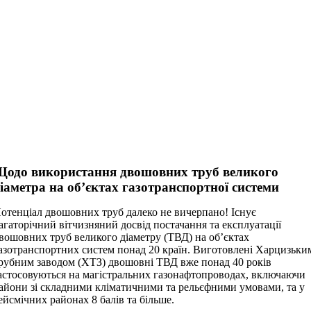
Щодо використання двошовних труб великого
іаметра на об’єктах газотранспортної системи
отенціал двошовних труб далеко не вичерпано! Існує
агаторічний вітчизняний досвід постачання та експлуатації
вошовних труб великого діаметру (ТВД) на об’єктах
азотранспортних систем понад 20 країн. Виготовлені Харцизьки
рубним заводом (ХТЗ) двошовні ТВД вже понад 40 років
астосовуються на магістральних газонафтопроводах, включаючи
айони зі складними кліматичними та рельєфними умовами, та у
ейсмічних районах 8 балів та більше.