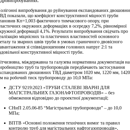
ідровипробуваннях.
олігонні випробування до руйнування експандованих двошовн
ВД показали, що коефіцієнт конструктивної міцності труби
тановив Кп=1,003 фактичного тимчасового опору, при
ластичних окружних деформаціях в осередку 7,2%, рівномірної
кружної деформації 4,1%. Результати випробування свідчать про
еалізацію міцнісних та пластичних властивостей основного
еталу та зварних швів труби в умовах граничного двовісного
авантаження зі співвідношенням головних напруг 2:1 та
адовільної конструктивної міцності труби.
ітчизняна, міждержавна та галузева нормативна документація на
иробництво труб та трубопроводів передбачають застосування
кспандованих двошовних ТВД діаметром 1020 мм, 1220 мм, 142
м на робочий тиск трубопроводу до 10,0 МПа:
ДСТУ 9219:2023 «ТРУБИ СТАЛЕВІ ЗВАРНІ ДЛЯ
МАГІСТРАЛЬНИХ ГАЗОНАФТОПРОВОДІВ» – без
обмеження відповідно до проектної документації;
СНиП 2.05.06-85 “Магістральні трубопроводи” – до 10,0
МПа;
ВПТВ «Основні положення технічних вимог та правил
контролю труб для магістральних нафтогазопроводів»,