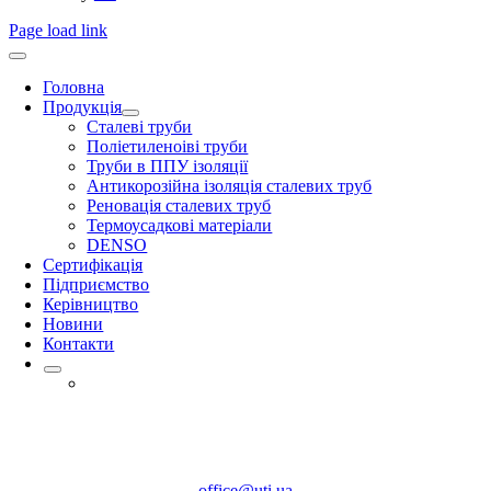
Page load link
Головна
Продукція
Сталеві труби
Поліетиленоіві труби
Труби в ППУ ізоляції
Антикорозійна ізоляція сталевих труб
Реновація сталевих труб
Термоусадкові матеріали
DENSO
Сертифікація
Підприємство
Керівництво
Новини
Контакти
office@uti.ua