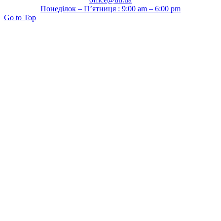
Понеділок – П’ятниця : 9:00 am – 6:00 pm
Go to Top