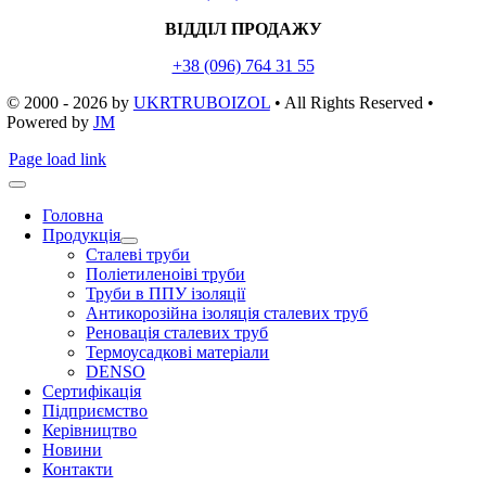
ВІДДІЛ ПРОДАЖУ
+38 (096) 764 31 55
© 2000 - 2026
by
UKRTRUBOIZOL
• All Rights Reserved •
Powered by
JM
Page load link
Головна
Продукція
Сталеві труби
Поліетиленоіві труби
Труби в ППУ ізоляції
Антикорозійна ізоляція сталевих труб
Реновація сталевих труб
Термоусадкові матеріали
DENSO
Сертифікація
Підприємство
Керівництво
Новини
Контакти