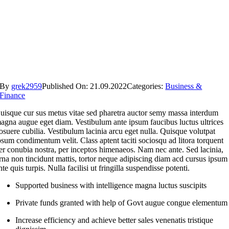
By
grek2959
Published On: 21.09.2022
Categories:
Business &
Finance
uisque cur sus metus vitae sed pharetra auctor semy massa interdum
agna augue eget diam. Vestibulum ante ipsum faucibus luctus ultrices
osuere cubilia. Vestibulum lacinia arcu eget nulla. Quisque volutpat
psum condimentum velit. Class aptent taciti sociosqu ad litora torquent
er conubia nostra, per inceptos himenaeos. Nam nec ante. Sed lacinia,
rna non tincidunt mattis, tortor neque adipiscing diam acd cursus ipsum
nte quis turpis. Nulla facilisi ut fringilla suspendisse potenti.
Supported business with intelligence magna luctus suscipits
Private funds granted with help of Govt augue congue elementum
Increase efficiency and achieve better sales venenatis tristique