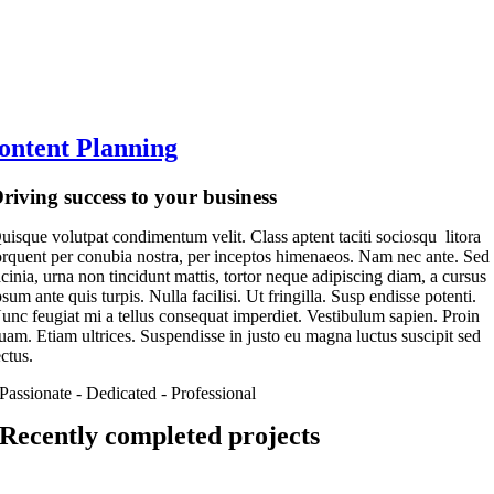
ontent Planning
riving success to your business
uisque volutpat condimentum velit. Class aptent taciti sociosqu litora
orquent per conubia nostra, per inceptos himenaeos. Nam nec ante. Sed
acinia, urna non tincidunt mattis, tortor neque adipiscing diam, a cursus
psum ante quis turpis. Nulla facilisi. Ut fringilla. Susp endisse potenti.
unc feugiat mi a tellus consequat imperdiet. Vestibulum sapien. Proin
uam. Etiam ultrices. Suspendisse in justo eu magna luctus suscipit sed
ectus.
Passionate - Dedicated - Professional
Recently completed projects