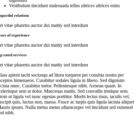
dignissim
Vestibulum tincidunt malesuada tellus ultrices ultrices enim
mpactful relations
et vitae pharetra auctor dui mattiy sed interdum
ears of experience
et vitae pharetra auctor dui mattiy sed interdum
op rated services
et vitae pharetra auctor dui mattiy sed interdum
lass aptent taciti sociosqu ad litora torquent per conubia nostra per
nceptos himenaeos. Curabitur sodales ligula in libero. Sed dignisim
acinia nunc. Curabitur tortor. Pellentesque nibh. Aenean quam. In
celerisque sem at dolor. Maecenas mattis. Sed convallis tristique sem.
roin ut ligula vel nunc egestas porttitor. Morbi lectus risus, iaculis vel,
uscipit quis, luctus non, massa. Fusce ac turpis quis ligula lacinia aliquet
auris ipsum. Nulla metus metus ullamcorper vel tincidunt sed euismod
nd nibh.