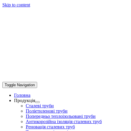
Skip to content
Toggle Navigation
Головна
Продукція
Сталеві труби
Поліетиленові труби
Попередньо теплоізольовані труби
Антикорозійна ізоляція сталевих труб
Реновація сталевих труб