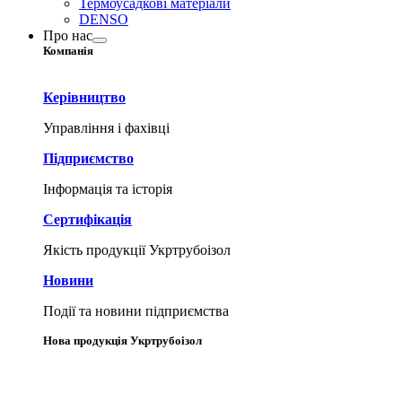
Термоусадкові матеріали
DENSO
Про нас
Компанія
Керівництво
Управління і фахівці
Підприємство
Інформація та історія
Сертифікація
Якість продукції Укртрубоізол
Новини
Події та новини підприємства
Нова продукція Укртрубоізол