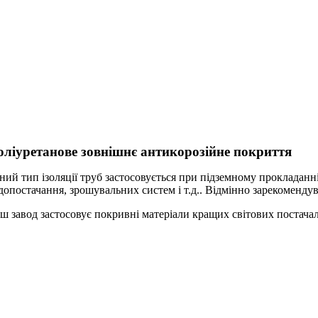
оліуретанове зовнішнє антикорозійне покриття
ний тип ізоляції труб застосовується при підземному прокладанні
допостачання, зрошувальних систем і т.д.. Відмінно зарекомендув
ш завод застосовує покривні матеріали кращих світових постачал