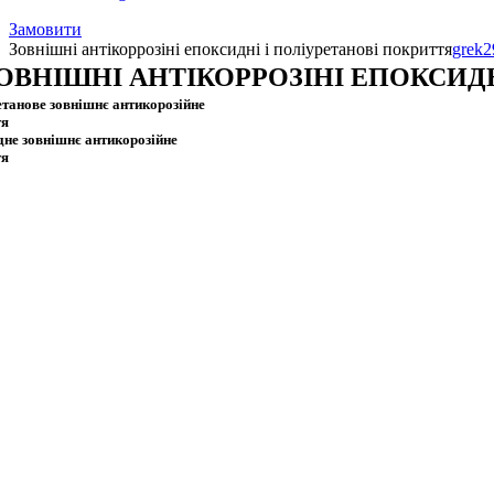
Замовити
Зовнішні антікоррозіні епоксидні і поліуретанові покриття
grek2
ОВНІШНІ АНТІКОРРОЗІНІ ЕПОКСИД
танове зовнішнє антикорозійне
тя
не зовнішнє антикорозійне
тя