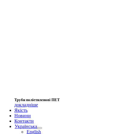
Труби поліетиленові ПЕТ
докладніше
Якість
Новини
Контакти
Українська
English