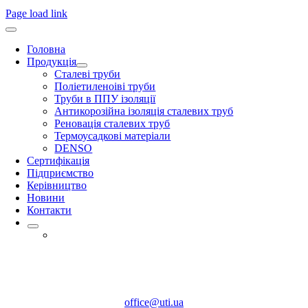
Page load link
Головна
Продукція
Сталеві труби
Поліетиленоіві труби
Труби в ППУ ізоляції
Антикорозійна ізоляція сталевих труб
Реновація сталевих труб
Термоусадкові матеріали
DENSO
Сертифікація
Підприємство
Керівництво
Новини
Контакти
office@uti.ua