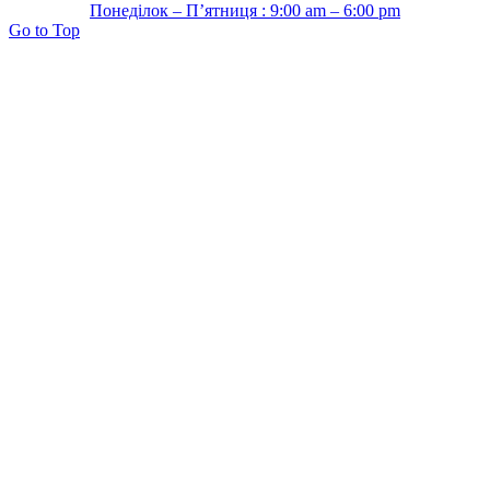
Понеділок – П’ятниця : 9:00 am – 6:00 pm
Go to Top