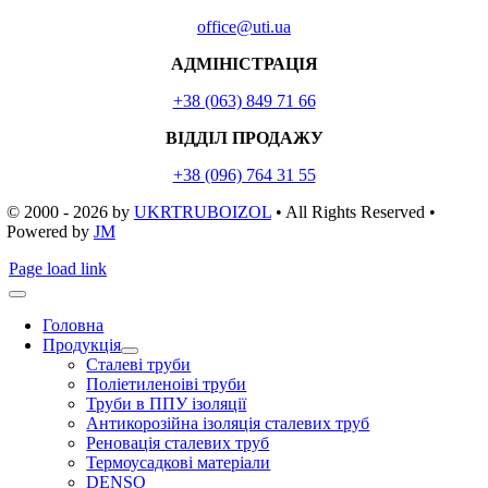
office@uti.ua
АДМІНІСТРАЦІЯ
+38 (063) 849 71 66
ВІДДІЛ ПРОДАЖУ
+38 (096) 764 31 55
© 2000 - 2026
by
UKRTRUBOIZOL
• All Rights Reserved •
Powered by
JM
Page load link
Головна
Продукція
Сталеві труби
Поліетиленоіві труби
Труби в ППУ ізоляції
Антикорозійна ізоляція сталевих труб
Реновація сталевих труб
Термоусадкові матеріали
DENSO